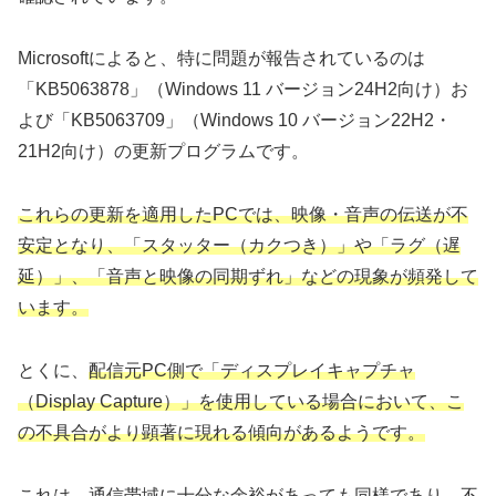
Microsoftによると、特に問題が報告されているのは
「KB5063878」（Windows 11 バージョン24H2向け）お
よび「KB5063709」（Windows 10 バージョン22H2・
21H2向け）の更新プログラムです。
これらの更新を適用したPCでは、映像・音声の伝送が不
安定となり、「スタッター（カクつき）」や「ラグ（遅
延）」、「音声と映像の同期ずれ」などの現象が頻発して
います。
とくに、
配信元PC側で「ディスプレイキャプチャ
（Display Capture）」を使用している場合において、こ
の不具合がより顕著に現れる傾向があるようです。
これは、通信帯域に十分な余裕があっても同様であり、不