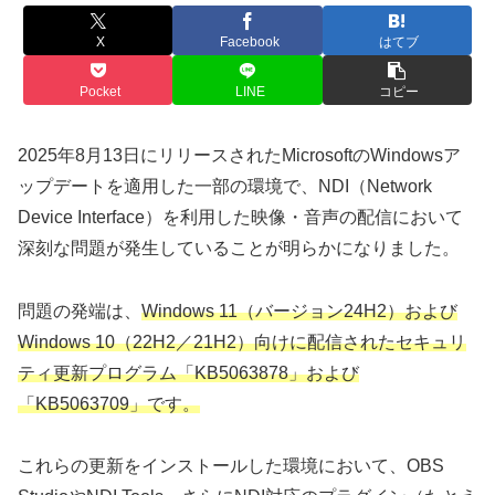
X
Facebook
はてブ
Pocket
LINE
コピー
2025年8月13日にリリースされたMicrosoftのWindowsア
ップデートを適用した一部の環境で、NDI（Network
Device Interface）を利用した映像・音声の配信において
深刻な問題が発生していることが明らかになりました。
問題の発端は、
Windows 11（バージョン24H2）および
Windows 10（22H2／21H2）向けに配信されたセキュリ
ティ更新プログラム「KB5063878」および
「KB5063709」です。
これらの更新をインストールした環境において、OBS