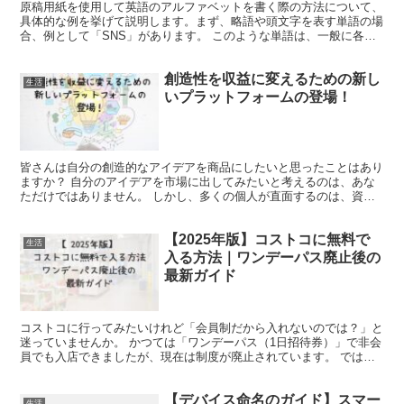
原稿用紙を使用して英語のアルファベットを書く際の方法について、
具体的な例を挙げて説明します。まず、略語や頭文字を表す単語の場
合、例として「SNS」があります。 このような単語は、一般に各ア
ルファベットを一マスに一文字ずつ書くのが標準的な書き...
創造性を収益に変えるための新し
生活
いプラットフォームの登場！
皆さんは自分の創造的なアイデアを商品にしたいと思ったことはあり
ますか？ 自分のアイデアを市場に出してみたいと考えるのは、あな
ただけではありません。 しかし、多くの個人が直面するのは、資金
や技術の制限です。これがアイデアを現実化する過程での大...
【2025年版】コストコに無料で
生活
入る方法｜ワンデーパス廃止後の
最新ガイド
コストコに行ってみたいけれど「会員制だから入れないのでは？」と
迷っていませんか。 かつては「ワンデーパス（1日招待券）」で非会
員でも入店できましたが、現在は制度が廃止されています。 では、
2025年の今、無料またはお得にコストコを体験する方...
【デバイス命名のガイド】スマー
生活