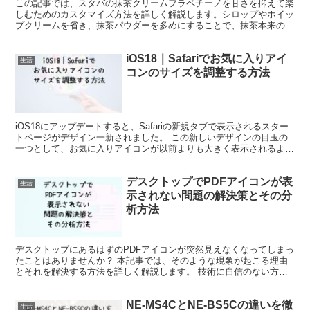
この記事では、スタバの抹茶クリームフラペチーノを甘さを抑えて楽
しむためのカスタマイズ方法を詳しく解説します。シロップやホイッ
プクリームを省き、抹茶パウダーを多めにすることで、抹茶本来の風
味を強調した上品な味わいを実現します。また、低カロリーや低糖質
オプションも紹介。エスプレッソの追加でより大人な味わいも楽しめ
iOS18｜Safariでお気に入りアイ
ます。
生活
コンのサイズを調整する方法
iOS18にアップデートすると、Safariの新規タブで表示されるスター
トページがデザイン一新されました。 この新しいデザインの目玉の
一つとして、お気に入りアイコンが以前よりも大きく表示されるよう
に変更されています。 この大きなアイコンは、...
デスクトップでPDFアイコンが表
生活
示されない問題の解決策とその分
析方法
デスクトップにあるはずのPDFアイコンが突然見えなくなってしまっ
たことはありませんか？ 本記事では、そのような現象が起こる理由
とそれを解決する方法を詳しく解説します。 技術に自信のない方で
も試しやすい基本的な手順から、より詳細な解決策に至る...
NE-MS4CとNE-BS5Cの違いを徹
生活