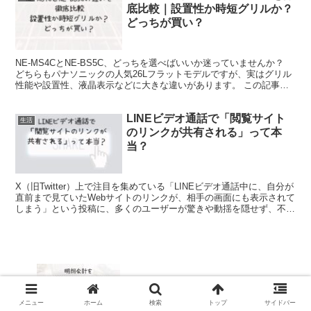
底比較｜設置性か時短グリルか？
どっちが買い？
NE-MS4CとNE-BS5C、どっちを選べばいいか迷っていませんか？
どちらもパナソニックの人気26Lフラットモデルですが、実はグリル
性能や設置性、液晶表示などに大きな違いがあります。 この記事で
は、NE-MS4CとNE-BS5Cを「スペ...
LINEビデオ通話で「閲覧サイト
生活
のリンクが共有される」って本
当？
X（旧Twitter）上で注目を集めている「LINEビデオ通話中に、自分が
直前まで見ていたWebサイトのリンクが、相手の画面にも表示されて
しまう」という投稿に、多くのユーザーが驚きや動揺を隠せず、不安
の声が広がっています。 とくに、個人的な...
明朗会計を実現するためのポイント
メニュー
ホーム
検索
トップ
サイドバー