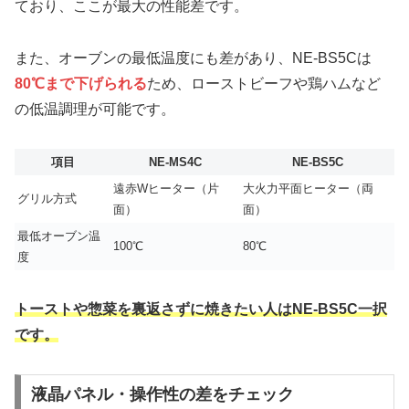
ており、ここが最大の性能差です。
また、オーブンの最低温度にも差があり、NE-BS5Cは
80℃まで下げられる
ため、ローストビーフや鶏ハムなど
の低温調理が可能です。
項目
NE-MS4C
NE-BS5C
遠赤Wヒーター（片
大火力平面ヒーター（両
グリル方式
面）
面）
最低オーブン温
100℃
80℃
度
トーストや惣菜を裏返さずに焼きたい人はNE-BS5C一択
です。
液晶パネル・操作性の差をチェック