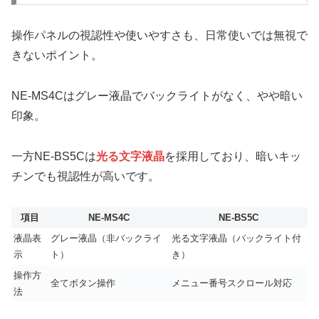
操作パネルの視認性や使いやすさも、日常使いでは無視で
きないポイント。
NE-MS4Cはグレー液晶でバックライトがなく、やや暗い
印象。
一方NE-BS5Cは
光る文字液晶
を採用しており、暗いキッ
チンでも視認性が高いです。
項目
NE-MS4C
NE-BS5C
液晶表
グレー液晶（非バックライ
光る文字液晶（バックライト付
示
ト）
き）
操作方
全てボタン操作
メニュー番号スクロール対応
法