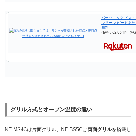
パナソニック ビストロ
ンサー スピードあたため
無料
価格：62,804円（
グリル方式とオーブン温度の違い
NE-MS4Cは片面グリル、NE-BS5Cは
両面グリル
を搭載し