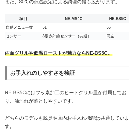
また、80℃の低温設定による調理の幅も広がります。
項目
NE-MS4C
NE-BS5C
自動メニュー数
51
55
センサー
8眼赤外線センサー（共通）
同左
両面グリルや低温ローストが魅力ならNE-BS5C。
お手入れのしやすさを検証
NE-BS5Cにはフッ素加工のヒートグリル皿が付属してお
り、油汚れが落としやすいです。
どちらのモデルも脱臭や庫内お手入れ機能は共通していま
す。