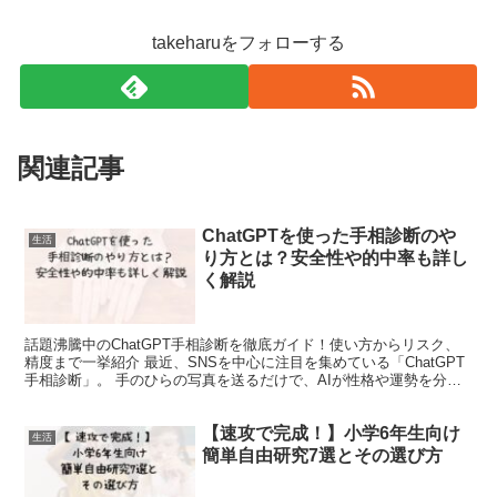
takeharuをフォローする
関連記事
ChatGPTを使った手相診断のや
生活
り方とは？安全性や的中率も詳し
く解説
話題沸騰中のChatGPT手相診断を徹底ガイド！使い方からリスク、
精度まで一挙紹介 最近、SNSを中心に注目を集めている「ChatGPT
手相診断」。 手のひらの写真を送るだけで、AIが性格や運勢を分析
してくれると話題になっています。 AI技...
【速攻で完成！】小学6年生向け
生活
簡単自由研究7選とその選び方