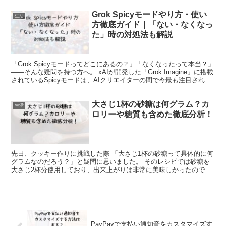
Grok Spicyモードやり方・使い
生活
方徹底ガイド｜「ない・なくなっ
た」時の対処法も解説
「Grok Spicyモードってどこにあるの？」「なくなったって本当？」
――そんな疑問を持つ方へ。 xAIが開発した「Grok Imagine」に搭載
されているSpicyモードは、AIクリエイターの間で今最も注目されて
いる機能の一つです。 ...
大さじ1杯の砂糖は何グラム？カ
生活
ロリーや糖質も含めた徹底分析！
先日、クッキー作りに挑戦した際 「大さじ1杯の砂糖って具体的に何
グラムなのだろう？」と疑問に思いました。 そのレシピでは砂糖を
大さじ2杯分使用しており、出来上がりは非常に美味しかったのです
が その後で糖質の計算をしようと考えました。 最近は...
PayPayで支払い通知音をカスタマイズす