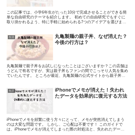
この記事では、小学6年生がたった10分で完成させることができる簡
単な自由研究のテーマを紹介します。 初めての自由研究でもすぐに
取り掛かれるよう、特に手軽に始められる7つのアイデアを選びまし
た！ 短時間で魅力的な自由研究を完成させたいと考えて...
丸亀製麺の親子丼、なぜ消えた？
生活
今後の行方は？
丸亀製麺で親子丼をお試しになったことはございますか？この店舗は
うどんで有名ですが、実は親子丼もファンの間でこっそり人気を集め
ていたんです。 ところが最近、丸亀製麺の公式サイトから親子丼の
名前がリストから削除されました。 これは親子丼がメニュ...
iPhoneでメモが消えた！失われ
生活
たデータを効果的に復元する方法
iPhoneでメモを頻繁に使う方々にとって、メモが突然消えてしまう
のは大変な問題です。 しかし、ご心配は不要です！ このガイドで
は、iPhoneでメモが消えてしまった際の対処法と、失われたデータ
をどのように回復するかを詳しく説明します。 i...