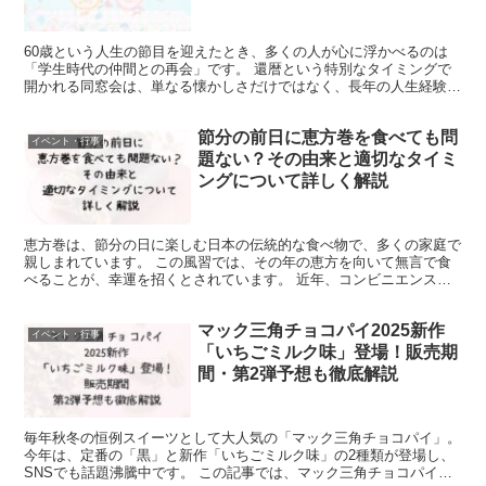
60歳という人生の節目を迎えたとき、多くの人が心に浮かべるのは
「学生時代の仲間との再会」です。 還暦という特別なタイミングで
開かれる同窓会は、単なる懐かしさだけではなく、長年の人生経験を
分かち合う場として、非常に意味深いものとなります。 こ...
節分の前日に恵方巻を食べても問
イベント・行事
題ない？その由来と適切なタイミ
ングについて詳しく解説
恵方巻は、節分の日に楽しむ日本の伝統的な食べ物で、多くの家庭で
親しまれています。 この風習では、その年の恵方を向いて無言で食
べることが、幸運を招くとされています。 近年、コンビニエンスス
トアやスーパーマーケットでさまざまな種類の恵方巻が簡単...
マック三角チョコパイ2025新作
イベント・行事
「いちごミルク味」登場！販売期
間・第2弾予想も徹底解説
毎年秋冬の恒例スイーツとして大人気の「マック三角チョコパイ」。
今年は、定番の「黒」と新作「いちごミルク味」の2種類が登場し、
SNSでも話題沸騰中です。 この記事では、マック三角チョコパイ