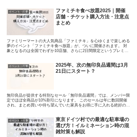
2025の新作情報、販売期間、第2弾の予想、そして歴...
ファミチキ食べ放題2025｜開催
イベント・行事
店舗・チケット購入方法・注意点
まとめ
ファミリーマートの大人気商品「ファミチキ」を心ゆくまで楽しめる
夢のイベント「ファミチキ食べ放題」が、ついに開催されます。 対
象となるのは全国でわずか10店舗、さらに2日間限定というプレミア
感たっぷりの企画です。 参加者は30分間、ファミチキ...
2025年、次の無印良品週間は3月
イベント・行事
21日にスタート？
無印良品が提供する特別なセール「無印良品週間」では、メンバー限
定でほぼ全商品が10%割引になります。 このセールは年に数回開催
され、まとめ買いや待ち望んでいた家具をお得に手に入れる絶好の機
会となっています。 さて、2025年の無印良品週間は...
東京ドイツ村での最適な駐車場の
イベント・行事
選び方！イルミネーション時の混
雑対策も解説