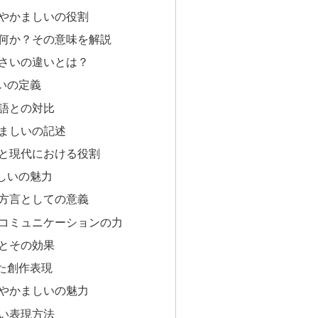
やかましいの役割
何か？その意味を解説
さいの違いとは？
いの定義
語との対比
ましいの記述
と現代における役割
しいの魅力
方言としての意義
コミュニケーションの力
とその効果
た創作表現
やかましいの魅力
い表現方法