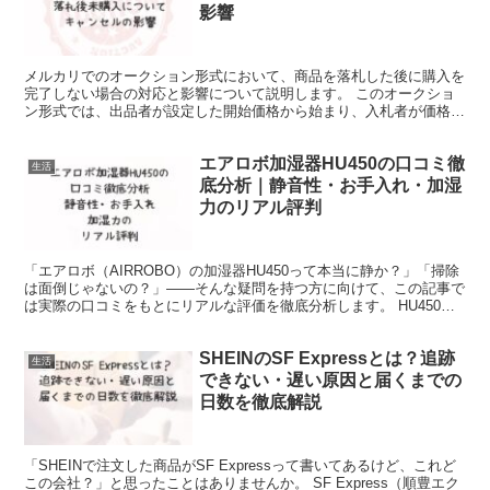
影響
メルカリでのオークション形式において、商品を落札した後に購入を
完了しない場合の対応と影響について説明します。 このオークショ
ン形式では、出品者が設定した開始価格から始まり、入札者が価格競
争を行います。 このシステムにより、商品が高値で売れる...
エアロボ加湿器HU450の口コミ徹
生活
底分析｜静音性・お手入れ・加湿
力のリアル評判
「エアロボ（AIRROBO）の加湿器HU450って本当に静か？」「掃除
は面倒じゃないの？」――そんな疑問を持つ方に向けて、この記事で
は実際の口コミをもとにリアルな評価を徹底分析します。 HU450
は、静音性・お手入れのしやすさ・シンプルなデ...
SHEINのSF Expressとは？追跡
生活
できない・遅い原因と届くまでの
日数を徹底解説
「SHEINで注文した商品がSF Expressって書いてあるけど、これど
この会社？」と思ったことはありませんか。 SF Express（順豊エク