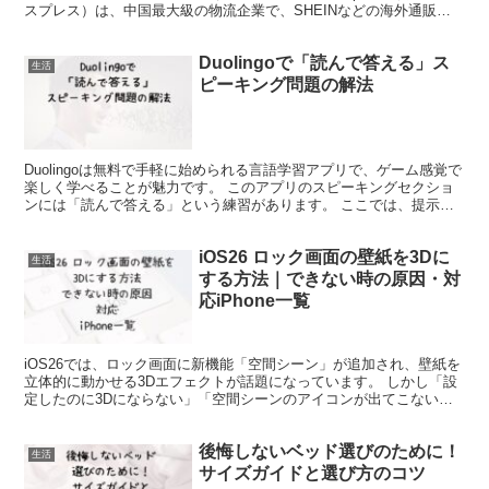
スプレス）は、中国最大級の物流企業で、SHEINなどの海外通販サ
イトで広く利用されています。 ...
Duolingoで「読んで答える」ス
生活
ピーキング問題の解法
Duolingoは無料で手軽に始められる言語学習アプリで、ゲーム感覚で
楽しく学べることが魅力です。 このアプリのスピーキングセクショ
ンには「読んで答える」という練習があります。 ここでは、提示さ
れたシナリオを読み、適切な選択肢を選んで、その...
iOS26 ロック画面の壁紙を3Dに
生活
する方法｜できない時の原因・対
応iPhone一覧
iOS26では、ロック画面に新機能「空間シーン」が追加され、壁紙を
立体的に動かせる3Dエフェクトが話題になっています。 しかし「設
定したのに3Dにならない」「空間シーンのアイコンが出てこない」
と悩むユーザーも少なくありません。 本記事では、...
後悔しないベッド選びのために！
生活
サイズガイドと選び方のコツ